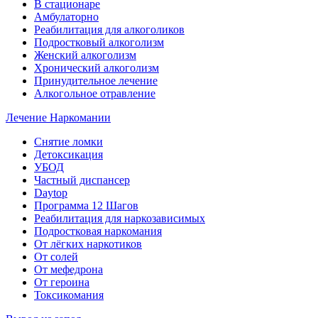
В стационаре
Амбулаторно
Реабилитация для алкоголиков
Подростковый алкоголизм
Женский алкоголизм
Хронический алкоголизм
Принудительное лечение
Алкогольное отравление
Лечение Наркомании
Снятие ломки
Детоксикация
УБОД
Частный диспансер
Daytop
Программа 12 Шагов
Реабилитация для наркозависимых
Подростковая наркомания
От лёгких наркотиков
От солей
От мефедрона
От героина
Токсикомания