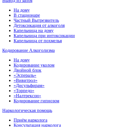
Вывод из запоя
На дому
В стационаре
Частный Вытрезвитель
Детоксикация от алкоголя
Капельница на дому
Капельница при интоксикации
Капельница от похмелья
Кодирование Алкоголизма
На дому
Кодирование уколом
Двойной блок
«Эспераль»
«Вивитрол»
«Дисульфирам»
«Торпедо»
«Налтрексон»
Кодирование гипнозом
Наркологическая помощь
Приём нарколога
Консультация нарколога