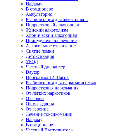
На дому
В стационаре
Амбулаторно
Реабилитация для алкоголиков
Подростковый алкоголизм
Женский алкоголизм
Хронический алкоголизм
Принудительное лечение
Алкогольное отравление
Снятие ломки
Детоксикация
УБОД
Частный диспансер
Daytop
Программа 12 Шагов
Реабилитация для наркозависимых
Подростковая наркомания
От лёгких наркотиков
От солей
От мефедрона
От героина
Лечение токсикомании
На дому
В стационаре
Частный Вытрезвитель