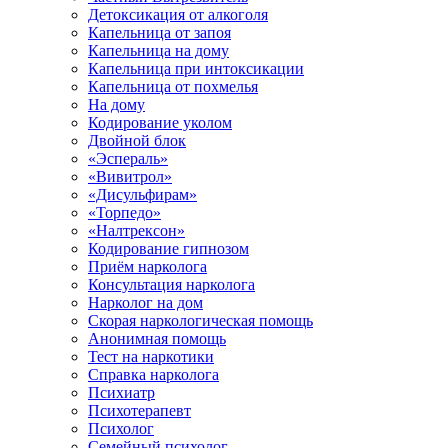
Детоксикация от алкоголя
Капельница от запоя
Капельница на дому
Капельница при интоксикации
Капельница от похмелья
На дому
Кодирование уколом
Двойной блок
«Эспераль»
«Вивитрол»
«Дисульфирам»
«Торпедо»
«Налтрексон»
Кодирование гипнозом
Приём нарколога
Консультация нарколога
Нарколог на дом
Скорая наркологическая помощь
Анонимная помощь
Тест на наркотики
Справка нарколога
Психиатр
Психотерапевт
Психолог
Семейный психолог