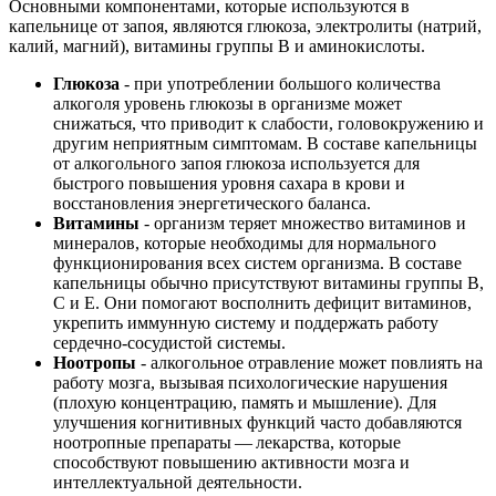
Основными компонентами, которые используются в
капельнице от запоя, являются глюкоза, электролиты (натрий,
калий, магний), витамины группы В и аминокислоты.
Глюкоза
- при употреблении большого количества
алкоголя уровень глюкозы в организме может
снижаться, что приводит к слабости, головокружению и
другим неприятным симптомам. В составе капельницы
от алкогольного запоя глюкоза используется для
быстрого повышения уровня сахара в крови и
восстановления энергетического баланса.
Витамины
- организм теряет множество витаминов и
минералов, которые необходимы для нормального
функционирования всех систем организма. В составе
капельницы обычно присутствуют витамины группы В,
С и Е. Они помогают восполнить дефицит витаминов,
укрепить иммунную систему и поддержать работу
сердечно-сосудистой системы.
Ноотропы
- алкогольное отравление может повлиять на
работу мозга, вызывая психологические нарушения
(плохую концентрацию, память и мышление). Для
улучшения когнитивных функций часто добавляются
ноотропные препараты — лекарства, которые
способствуют повышению активности мозга и
интеллектуальной деятельности.