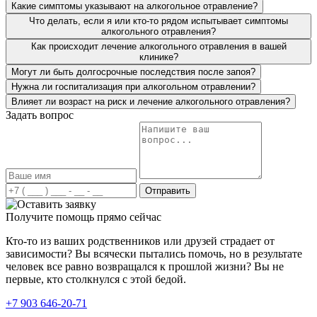
Какие симптомы указывают на алкогольное отравление?
Что делать, если я или кто-то рядом испытывает симптомы
алкогольного отравления?
Как происходит лечение алкогольного отравления в вашей
клинике?
Могут ли быть долгосрочные последствия после запоя?
Нужна ли госпитализация при алкогольном отравлении?
Влияет ли возраст на риск и лечение алкогольного отравления?
Задать вопрос
Я привёз мать в вашу клинику больше года назад. От
алкоголя у неё начались проблемы с сосудами, очень
сильно отекало все тело. Мать сразу направили на
детоксикацию. Для алкоголика со стажем около 10 лет
это очень важно, чтобы привели в чувство организм.
Отправить
После курса детоксикации, проводилась работа с
психологом, различные групповые занятия. Благодарен
Получите помощь прямо сейчас
вашим специалистам за проделанную работу. Все это
время могу наблюдать, как жизнь матери обретает
Кто-то из ваших родственников или друзей страдает от
новые возможности и трезвую жизнь. В ней будто
зависимости? Вы всячески пытались помочь, но в результате
заново интерес к жизни проснулся.
человек все равно возвращался к прошлой жизни? Вы не
первые, кто столкнулся с этой бедой.
+7 903 646-20-71