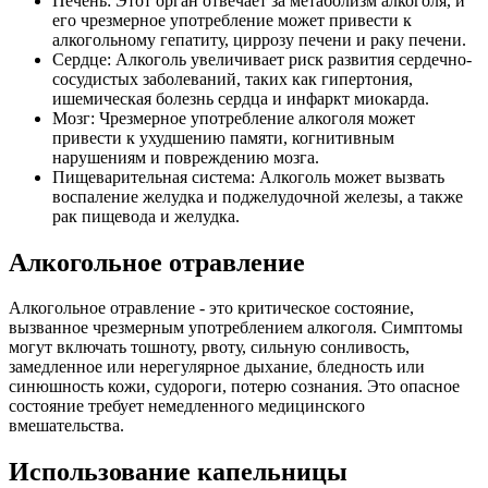
Печень: Этот орган отвечает за метаболизм алкоголя, и
его чрезмерное употребление может привести к
алкогольному гепатиту, циррозу печени и раку печени.
Сердце: Алкоголь увеличивает риск развития сердечно-
сосудистых заболеваний, таких как гипертония,
ишемическая болезнь сердца и инфаркт миокарда.
Мозг: Чрезмерное употребление алкоголя может
привести к ухудшению памяти, когнитивным
нарушениям и повреждению мозга.
Пищеварительная система: Алкоголь может вызвать
воспаление желудка и поджелудочной железы, а также
рак пищевода и желудка.
Алкогольное отравление
Алкогольное отравление - это критическое состояние,
вызванное чрезмерным употреблением алкоголя. Симптомы
могут включать тошноту, рвоту, сильную сонливость,
замедленное или нерегулярное дыхание, бледность или
синюшность кожи, судороги, потерю сознания. Это опасное
состояние требует немедленного медицинского
вмешательства.
Использование капельницы