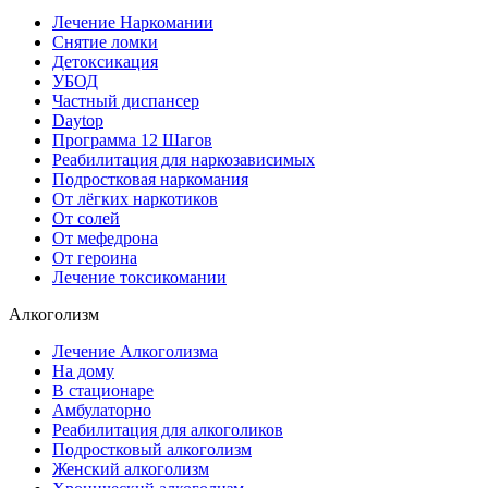
Лечение Наркомании
Снятие ломки
Детоксикация
УБОД
Частный диспансер
Daytop
Программа 12 Шагов
Реабилитация для наркозависимых
Подростковая наркомания
От лёгких наркотиков
От солей
От мефедрона
От героина
Лечение токсикомании
Алкоголизм
Лечение Алкоголизма
На дому
В стационаре
Амбулаторно
Реабилитация для алкоголиков
Подростковый алкоголизм
Женский алкоголизм