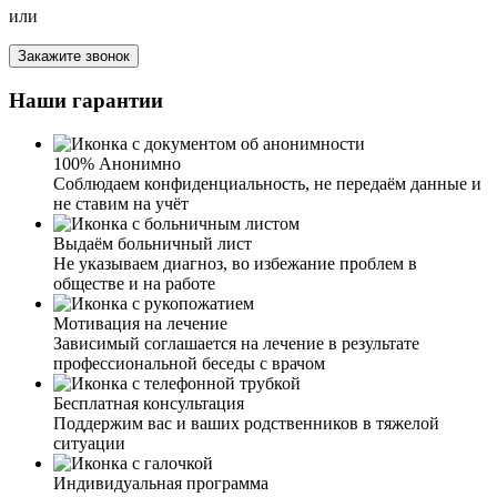
или
Я благодарна вашей клинике за лечение от алкоголизма
у мужа. Спиртное муж не употребляет уже около года.
Закажите звонок
Именно здесь специалисты нашли правильный подход к
супругу и смогли убедить его пройти лечение.
Наши гарантии
Благодаря вам у нас такой отличный результат и знания,
как нам, близким людям, вести себя в подобных
ситуациях. Спасибо вам огромное.
100% Анонимно
Соблюдаем конфиденциальность, не передаём данные и
не ставим на учёт
Выдаём больничный лист
Не указываем диагноз, во избежание проблем в
обществе и на работе
Сложно писать весь тот кошмар, который нам с
Мотивация на лечение
супругом пришлось пережить. Наш сын стал плотно
Зависимый соглашается на лечение в результате
употреблять алкоголь, забросил учебу, пропал интерес к
профессиональной беседы с врачом
тренировкам. Усугубило ситуацию и расставание с
девушкой. Два месяца назад моя подруга посоветовала
Бесплатная консультация
обратиться к вам. Мы с мужем решили, что надо
Поддержим вас и ваших родственников в тяжелой
попробовать, и позвонили вам. В течение короткого
ситуации
времени приехали ваши специалисты, провели беседу с
сыном и предложили различные способы лечения. Сын
Индивидуальная программа