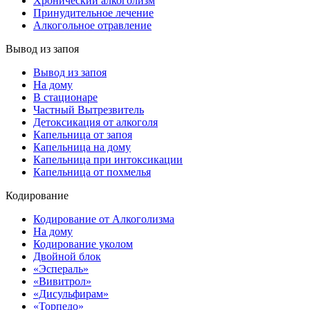
Хронический алкоголизм
Принудительное лечение
Алкогольное отравление
Вывод из запоя
Вывод из запоя
На дому
В стационаре
Частный Вытрезвитель
Детоксикация от алкоголя
Капельница от запоя
Капельница на дому
Капельница при интоксикации
Капельница от похмелья
Кодирование
Кодирование от Алкоголизма
На дому
Кодирование уколом
Двойной блок
«Эспераль»
«Вивитрол»
«Дисульфирам»
«Торпедо»