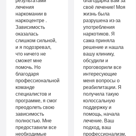
результатами
благодарна вам за
лечения
своё лечение! Моя
наркомании в
жизнь была
наркоцентре .
разрушена из-за
Зависимость
употребления
оказалась
наркотиков. Я
слишком сильной,
сама приняла
и я подозревал,
решение и нашла
что ничего не
вашу клинику,
сможет мне
обсудили и
помочь. Но
проговорили все
благодаря
интересующие
профессиональной
меня вопросы о
команде
реабилитации. Я
специалистов и
получила такую
программе, я смог
колоссальную
преодолеть свою
поддержку и
зависимость
помощь, начала
полностью. Мне
лечение. Ваш
предоставили все
подход, ваш
необходимые
профессионализм,