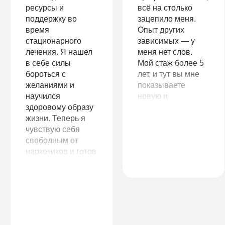
ресурсы и
всё на столько
поддержку во
зацепило меня.
время
Опыт других
стационарного
зависимых — у
лечения. Я нашел
меня нет слов.
в себе силы
Мой стаж более 5
бороться с
лет, и тут вы мне
желаниями и
показываете
научился
новую и
здоровому образу
счастливую жизнь
жизни. Теперь я
без наркотиков. Во
чувствую себя
что я и поверить
свободным от
уже не могла.
наркотиков и готов
Огромное вам
начать новую
спасибо!
главу в своей
жизни. Я
рекомендую
клинику всем, кто
ищет настоящую